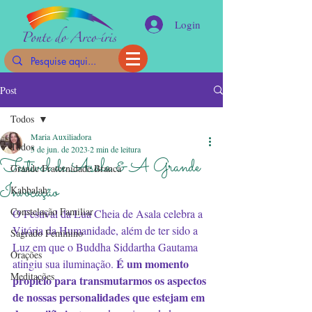
Login
Post
Todos
Maria Auxiliadora
Todos
5 de jun. de 2023
2 min de leitura
Festival de Asala & A Grande
Grande Fraternidade Branca
Invocação
Kabbalah
Constelação Familiar
O Festival da Lua Cheia de Asala celebra a 
Vitória da Humanidade, além de ter sido a 
Sagrado Feminino
Luz em que o Buddha Siddartha Gautama 
Orações
 É um momento 
atingiu sua iluminação.
Meditações
propício para transmutarmos os aspectos 
de nossas personalidades que estejam em 