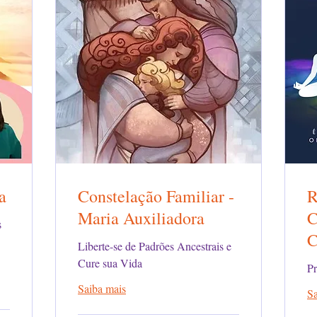
a
Constelação Familiar -
R
Maria Auxiliadora
C
s
C
Liberte-se de Padrões Ancestrais e
Cure sua Vida
Pr
Saiba mais
Sa