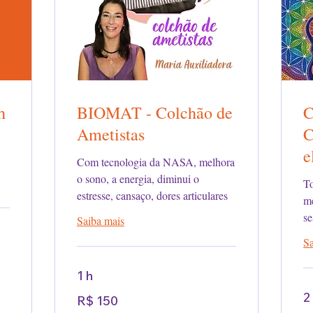
h
BIOMAT - Colchão de
C
Ametistas
C
e
Com tecnologia da NASA, melhora
o sono, a energia, diminui o
To
estresse, cansaço, dores articulares
me
se
Saiba mais
Sa
1 h
150
2
R$ 150
Reais
brasileiros