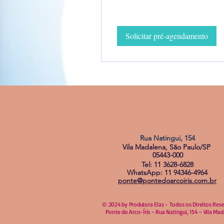
Solicitar pré-agendamento
Rua Natingui, 154
Vila Madalena, São Paulo/SP
05443-000
Tel: 11 3628-6828
WhatsApp: 11 94346-4964
ponte@pontedoarcoiris.com.br
© 2024 by Produtora Elas - Todos os Direitos Res
Ponte do Arco-Íris - Rua Natingui, 154 – Vila Ma