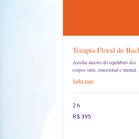
Terapia Floral de Bac
Auxilia através do equilíbrio dos
corpos sutis, emocional e mental.
Saiba mais
2 h
395
R$ 395
Reais
brasileiros