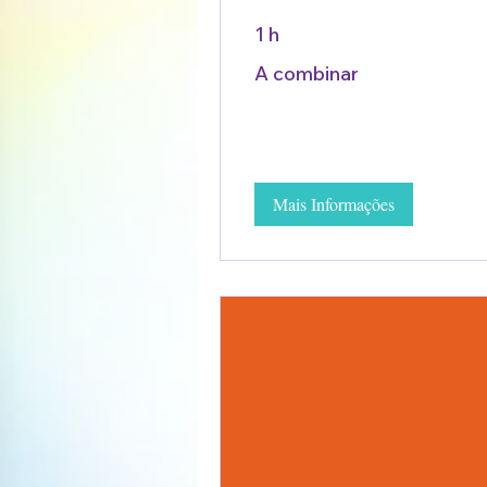
1 h
A
A combinar
combinar
Mais Informações