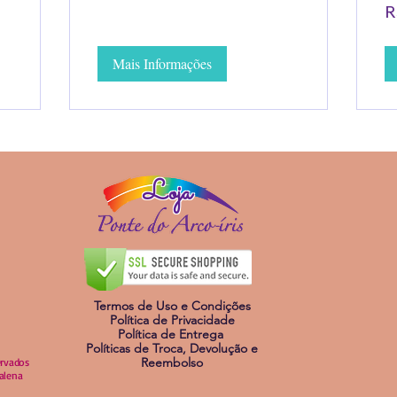
55
R
Re
bra
Mais Informações
Loja
Termos de Uso e Condições
Política de Privacidade
Política de Entrega
Políticas de Troca, Devolução e
Reembolso
ervados
dalena