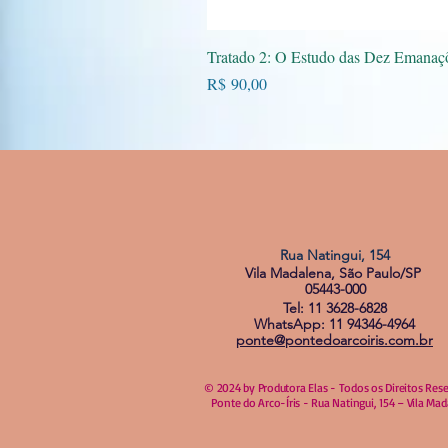
Vi
Tratado 2: O Estudo das Dez Emanaç
Preço
R$ 90,00
Rua Natingui, 154
Vila Madalena, São Paulo/SP
05443-000
Tel: 11 3628-6828
WhatsApp: 11 94346-4964
ponte@pontedoarcoiris.com.br
© 2024 by Produtora Elas - Todos os Direitos Res
Ponte do Arco-Íris - Rua Natingui, 154 – Vila Ma