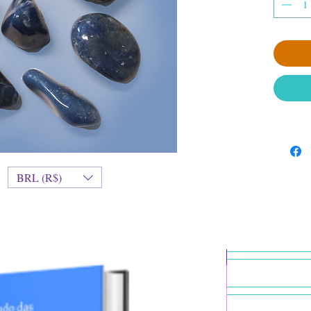
BRL (R$)
Transmutação