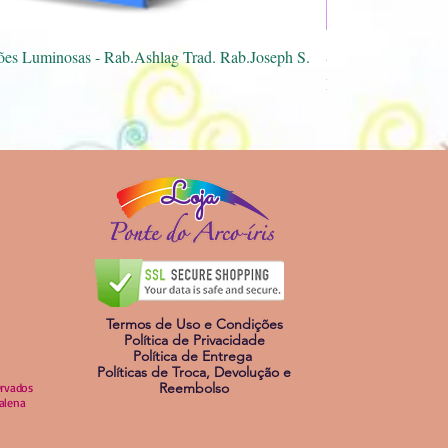
sualização rápida
ões Luminosas - Rab.Ashlag Trad. Rab.Joseph S.
Spray Mestra Pórti
Preço
R$ 40,00
Loja
Termos de Uso e Condições
Política de Privacidade
Política de Entrega
Políticas de Troca, Devolução e
Reembolso
ervados
dalena