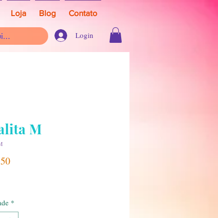
Loja
Blog
Contato
Login
alita M
M
Preço
,50
ade
*