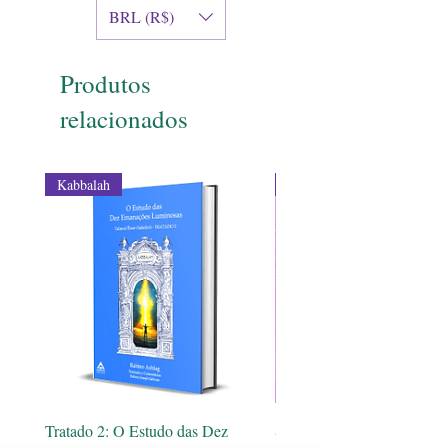
BRL (R$)
Produtos
relacionados
Kabbalah
Transmutação
Tratado 2: O Estudo das Dez
Spray Mestra Pórtia