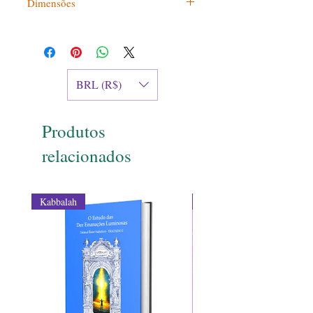
Dimensões
13X18
BRL (R$)
Produtos
relacionados
Kabbalah
Transmutação