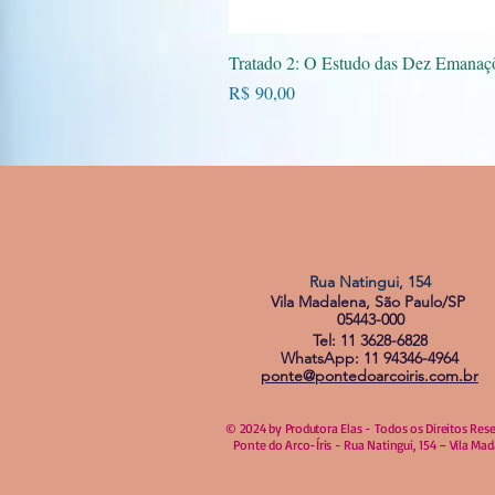
Vi
Tratado 2: O Estudo das Dez Emanaç
Preço
R$ 90,00
Rua Natingui, 154
Vila Madalena, São Paulo/SP
05443-000
Tel: 11 3628-6828
WhatsApp: 11 94346-4964
ponte@pontedoarcoiris.com.br
© 2024 by Produtora Elas - Todos os Direitos Res
Ponte do Arco-Íris - Rua Natingui, 154 – Vila Ma