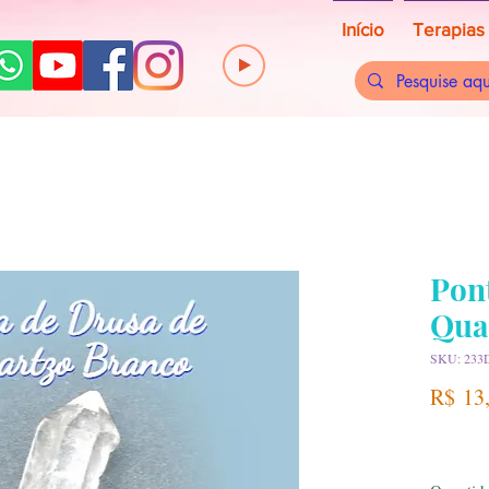
Início
Terapias
Pon
Qua
SKU: 233
R$ 13