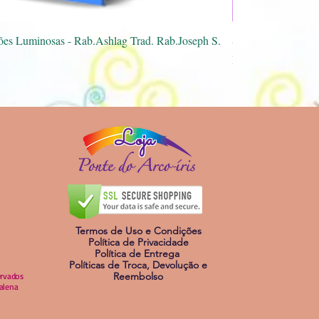
sualização rápida
ões Luminosas - Rab.Ashlag Trad. Rab.Joseph S.
Spray Mestra Pórti
Preço
R$ 40,00
Loja
Termos de Uso e Condições
Política de Privacidade
Política de Entrega
Políticas de Troca, Devolução e
Reembolso
ervados
dalena