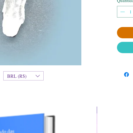
Quantid
BRL (R$)
Transmutação