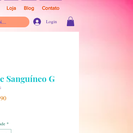
Loja
Blog
Contato
Login
pe Sanguíneo G
G
Preço
,90
ade
*