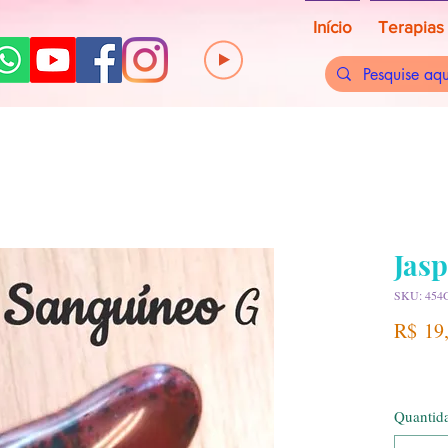
Início
Terapias
Jas
SKU: 454
R$ 19
Quantid