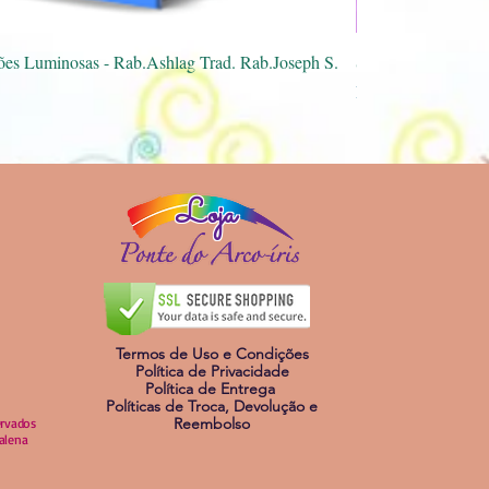
sualização rápida
ões Luminosas - Rab.Ashlag Trad. Rab.Joseph S.
Spray Mestra Pórti
Preço
R$ 40,00
Loja
Termos de Uso e Condições
Política de Privacidade
Política de Entrega
Políticas de Troca, Devolução e
Reembolso
ervados
dalena