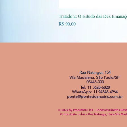
Vi
Tratado 2: O Estudo das Dez Emanaç
Preço
R$ 90,00
Rua Natingui, 154
Vila Madalena, São Paulo/SP
05443-000
Tel: 11 3628-6828
WhatsApp: 11 94346-4964
ponte@pontedoarcoiris.com.br
© 2024 by Produtora Elas - Todos os Direitos Res
Ponte do Arco-Íris - Rua Natingui, 154 – Vila Ma