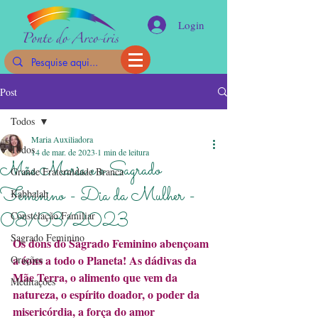
Login
Post
Todos
Maria Auxiliadora
Todos
14 de mar. de 2023
1 min de leitura
Mãe Maria e o Sagrado
Grande Fraternidade Branca
Feminino - Dia da Mulher -
Kabbalah
08/03/2023
Constelação Familiar
Sagrado Feminino
Os dons do Sagrado Feminino abençoam 
a éons a todo o Planeta! As dádivas da 
Orações
Mãe Terra, o alimento que vem da 
Meditações
natureza, o espírito doador, o poder da 
misericórdia, a força do amor 